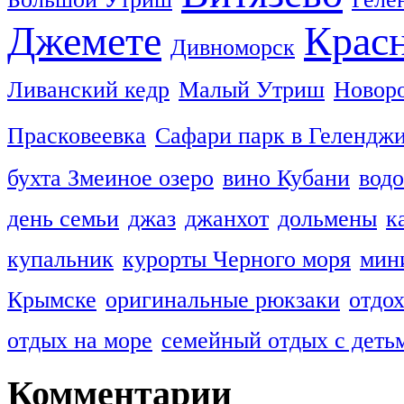
Джемете
Красн
Дивноморск
Ливанский кедр
Малый Утриш
Новор
Прасковеевка
Сафари парк в Гелендж
бухта Змеиное озеро
вино Кубани
вод
день семьи
джаз
джанхот
дольмены
к
купальник
курорты Черного моря
мин
Крымске
оригинальные рюкзаки
отдо
отдых на море
семейный отдых с деть
Комментарии