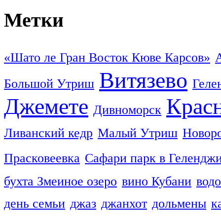
Метки
«Шато ле Гран Восток Кюве Карсов»
Витязево
Большой Утриш
Геле
Джемете
Красн
Дивноморск
Ливанский кедр
Малый Утриш
Новор
Прасковеевка
Сафари парк в Гелендж
бухта Змеиное озеро
вино Кубани
вод
день семьи
джаз
джанхот
дольмены
к