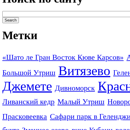
Метки
«Шато ле Гран Восток Кюве Карсов»
Витязево
Большой Утриш
Геле
Джемете
Красн
Дивноморск
Ливанский кедр
Малый Утриш
Новор
Прасковеевка
Сафари парк в Гелендж