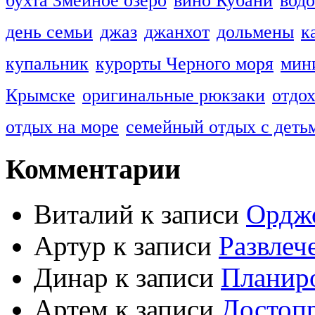
бухта Змеиное озеро
вино Кубани
вод
день семьи
джаз
джанхот
дольмены
к
купальник
курорты Черного моря
мин
Крымске
оригинальные рюкзаки
отдо
отдых на море
семейный отдых с деть
Комментарии
Виталий к записи
Ордж
Артур к записи
Развлеч
Динар к записи
Планиро
Артем к записи
Достоп