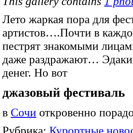
This gallery contains
1 pho
Лето жаркая пора для фес
артистов….Почти в каждо
пестрят знакомыми лица
даже раздражают… Эдакий
денег. Но вот
джазовый фестиваль
в
Сочи
откровенно порад
Рубрика:
Курортные новост