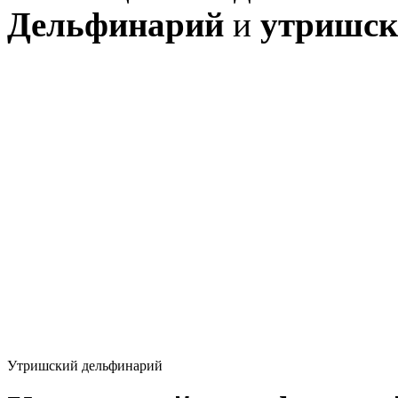
Дельфинарий
и
утришск
Утришский дельфинарий