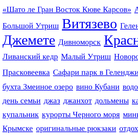
«Шато ле Гран Восток Кюве Карсов»
Витязево
Большой Утриш
Геле
Джемете
Красн
Дивноморск
Ливанский кедр
Малый Утриш
Новор
Прасковеевка
Сафари парк в Гелендж
бухта Змеиное озеро
вино Кубани
вод
день семьи
джаз
джанхот
дольмены
к
купальник
курорты Черного моря
мин
Крымске
оригинальные рюкзаки
отдо