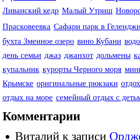
Ливанский кедр
Малый Утриш
Новор
Прасковеевка
Сафари парк в Гелендж
бухта Змеиное озеро
вино Кубани
вод
день семьи
джаз
джанхот
дольмены
к
купальник
курорты Черного моря
мин
Крымске
оригинальные рюкзаки
отдо
отдых на море
семейный отдых с деть
Комментарии
Виталий к записи
Ордж