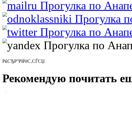
РќСЂР°РІРёС‚СЃСЏ
Рекомендую почитать ещ