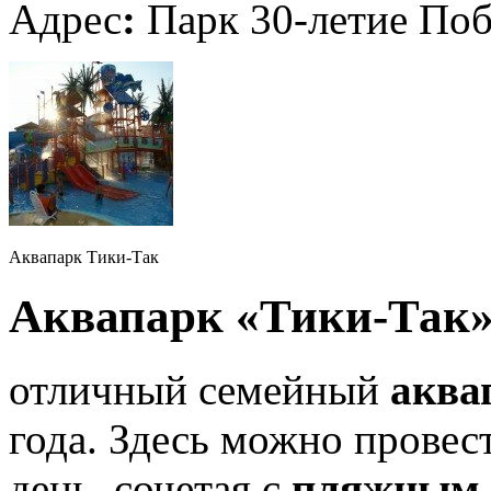
Адрес
:
Парк 30-летие По
Аквапарк Тики-Так
Аквапарк «Тики-Так
отличный семейный
аква
года. Здесь можно провес
день, сочетая с
пляжным 