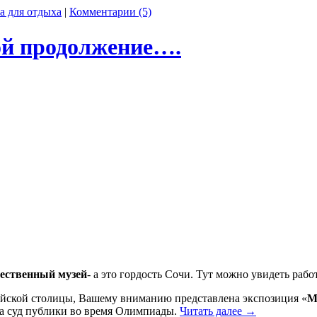
а для отдыха
|
Комментарии (5)
ой продолжение….
ественный музей
- а это гордость Сочи. Тут можно увидеть рабо
йской столицы, Вашему вниманию представлена экспозиция «
М
 на суд публики во время Олимпиады.
Читать далее
→