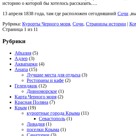
историю о которой бы хотелось рассказать….
13 апреля 1838 года, там где расположен сегодняшний
Сочи
,вы
Рубрика:
Курорты Черного моря
,
Сочи
,
Страницы истории
|
Ко
Страница 1 из 1
1
Рубрики
Абхазия
(5)
Адлер
(3)
Аквапарки
(4)
Анапа
(15)
Лучшие места для отдыха
(3)
Рестораны и кафе
(2)
Геленджик
(12)
Дивноморское
(1)
Карта Черного моря
(2)
Красная Поляна
(7)
Крым
(19)
курортные города Крыма
(11)
Севастополь
(1)
Ливадия
(1)
поселки Крыма
(1)
Санатории
(3)