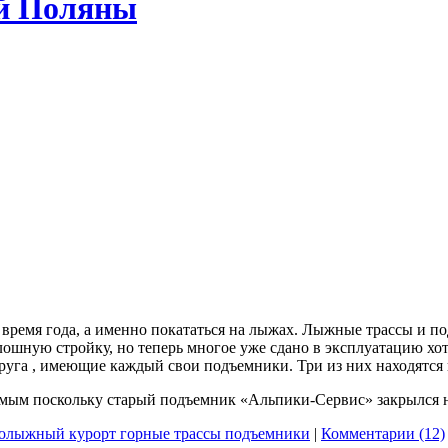
й Поляны
е время года, а именно покататься на лыжах. Лыжные трассы и п
лошную стройку, но теперь многое уже сдано в эксплуатацию хо
друга , имеющие каждый свои подъемники. Три из них находятся
емым поскольку старый подъемник «Альпики-Сервис» закрылся 
олыжный курорт горные трассы подъемники
|
Комментарии (12)