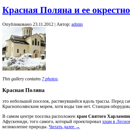
Красная Поляна и ее окрестн
Опубликовано
23.11.2012
|
Автор:
admin
This gallery contains
7 photos
.
Красная Поляна
это небольшой поселок, растянувшийся вдоль трассы. Перед с
Краснополянским морем, хотя воды там нет. Станция оборудова
В самом центре поселка расположен
храм Святого Харлампи
Афускениди, того самого, который проектировал
храм в Лесно
великолепие природы.
Читать далее
→