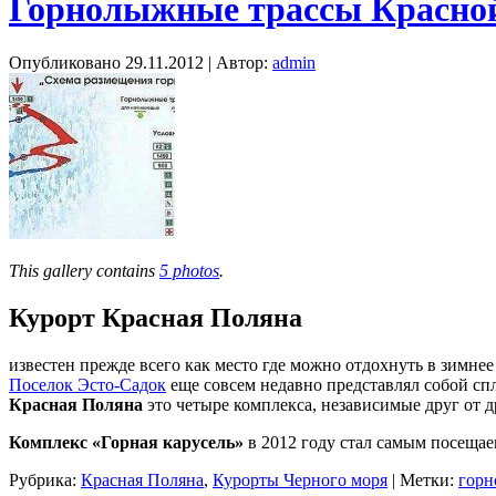
Горнолыжные трассы Красно
Опубликовано
29.11.2012
|
Автор:
admin
This gallery contains
5 photos
.
Курорт Красная Поляна
известен прежде всего как место где можно отдохнуть в зимне
Поселок Эсто-Садок
еще совсем недавно представлял собой сп
Красная Поляна
это четыре комплекса, независимые друг от 
Комплекс «Горная карусель»
в 2012 году стал самым посеща
Рубрика:
Красная Поляна
,
Курорты Черного моря
|
Метки:
горн