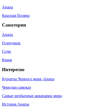
Анапа
Красная Поляна
Санатории
Анапа
Геленджик
Сочи
Крым
Интересно
Курорты Черного моря -Анапа
Чемодан-самокат
Самые необычные аквапарки мира
История Анапы