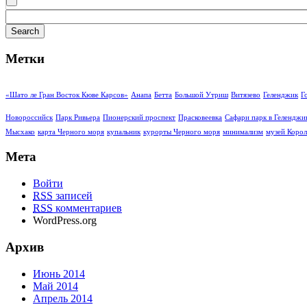
Метки
«Шато ле Гран Восток Кюве Карсов»
Анапа
Бетта
Большой Утриш
Витязево
Геленджик
Г
Новороссийск
Парк Ривьера
Пионерский проспект
Прасковеевка
Сафари парк в Геленджи
Мысхако
карта Черного моря
купальник
курорты Черного моря
минимализм
музей Корол
Мета
Войти
RSS
записей
RSS
комментариев
WordPress.org
Архив
Июнь 2014
Май 2014
Апрель 2014