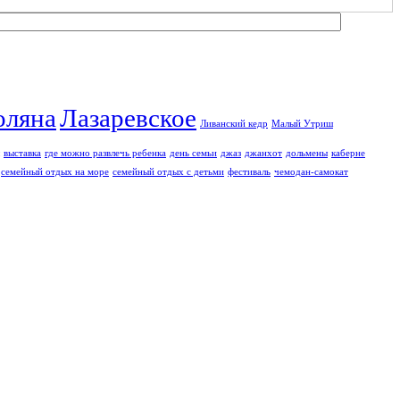
оляна
Лазаревское
Ливанский кедр
Малый Утриш
выставка
где можно развлечь ребенка
день семьи
джаз
джанхот
дольмены
каберне
семейный отдых на море
семейный отдых с детьми
фестиваль
чемодан-самокат