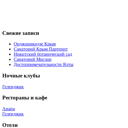
Свежие записи
Орджоникидзе Крым
Санаторий Крым Партенит
Никитский ботанический сад
Санаторий Мисхор
Достопримечательности Ялты
Ночные клубы
Геленджик
Рестораны и кафе
Анапа
Геленджик
Отели