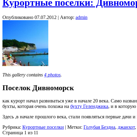
Курортные поселки: Дивномор
Опубликовано
07.07.2012
|
Автор:
admin
This gallery contains
4 photos
.
Поселок Дивноморск
как курорт начал развиваться уже в начале 20 века. Само наз
бухты, которая очень похожа на
бухту Геленджика
, и в котору
Здесь ,в начале прошлого века, стали появляться первые дачи
Рубрика:
Курортные поселки
|
Метки:
Голубая Бездна
,
джанхот
Страница 1 из 1
1