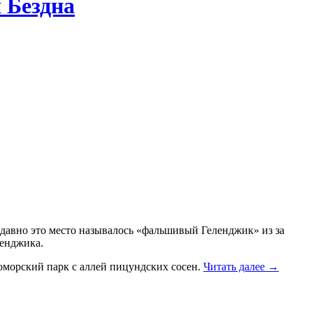
 Бездна
недавно это место называлось «фальшивый Геленджик» из за
ленджика.
номорский парк с аллей пицундских сосен.
Читать далее
→