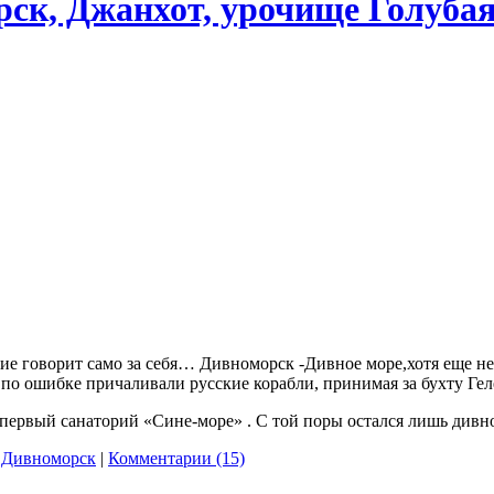
ск, Джанхот, урочище Голубая
вание говорит само за себя… Дивноморск -Дивное море,хотя еще 
ю по ошибке причаливали русские корабли, принимая за бухту Ге
 и первый санаторий «Сине-море» . С той поры остался лишь див
,
Дивноморск
|
Комментарии (15)