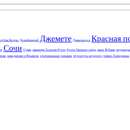
Джемете
Красная п
олубая Бездна
Дельфинарий
Дивноморск
Сочи
ке
Сукко
аквапарк Золотая бухта
бухта Змеиное озеро
вино Кубани
водопады
енко
наводнение в Крымске
оригинальные рюкзаки
отдохнуть недорого
пляжи Геленджика