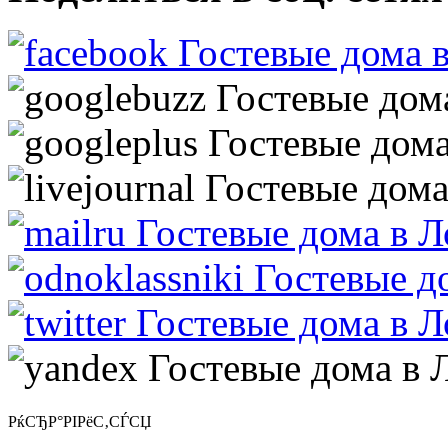
РќСЂР°РІРёС‚СЃСЏ