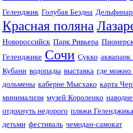
Геленджик
Голубая Бездна
Дельфинар
Красная поляна
Лазар
Новороссийск
Парк Ривьера
Пионерск
Сочи
Геленджике
Сукко
аквапарк 
Кубани
водопады
выставка
где можно 
дольмены
каберне Мысхако
карта Чер
минимализм
музей Короленко
наводне
отдохнуть недорого
пляжи Геленджик
детьми
фестиваль
чемодан-самокат