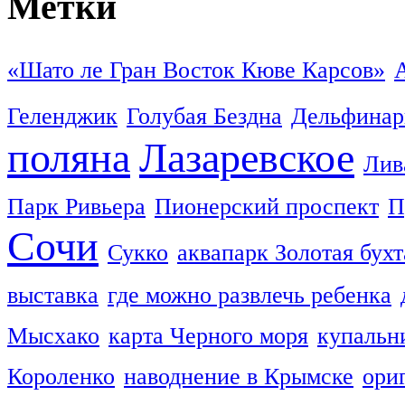
Метки
«Шато ле Гран Восток Кюве Карсов»
Геленджик
Голубая Бездна
Дельфинар
поляна
Лазаревское
Лив
Парк Ривьера
Пионерский проспект
П
Сочи
Сукко
аквапарк Золотая бухт
выставка
где можно развлечь ребенка
Мысхако
карта Черного моря
купальн
Короленко
наводнение в Крымске
ори