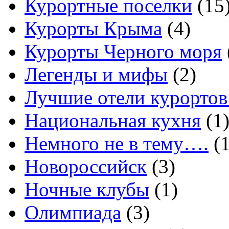
Курортные поселки
(15
Курорты Крыма
(4)
Курорты Черного моря
Легенды и мифы
(2)
Лучшие отели курортов
Национальная кухня
(1
Немного не в тему….
(1
Новороссийск
(3)
Ночные клубы
(1)
Олимпиада
(3)