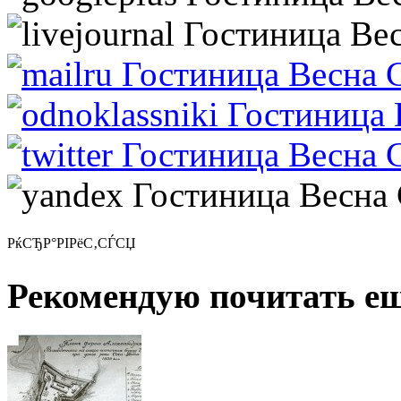
РќСЂР°РІРёС‚СЃСЏ
Рекомендую почитать ещ